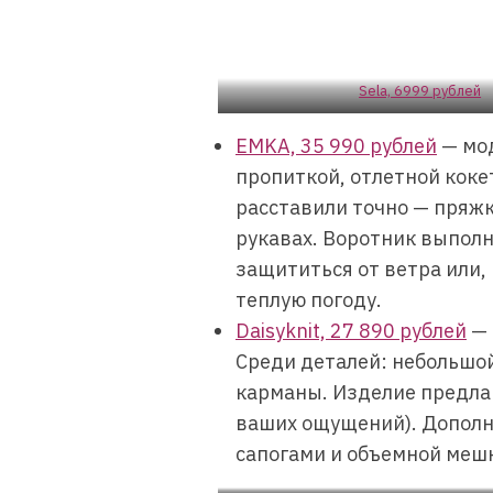
Sela, 6999 рублей
EMKA, 35 990 рублей
— мод
пропиткой, отлетной кок
расставили точно — пряжк
рукавах. Воротник выпол
защититься от ветра или,
теплую погоду.
Daisyknit, 27 890 рублей
— 
Среди деталей: небольшо
карманы. Изделие предлаг
ваших ощущений). Дополн
сапогами и объемной меш