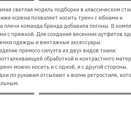
Daisyknit, 27 890 рублей
амая светлая модель подборки в классическом сти
ниже колена позволяет носить тренч с юбками и
а плечи команда бренда добавила погоны. В комп
ани с пряжкой. Для создания весенних аутфитов зд
тенки одежды и винтажные аксессуары.
зделие прямого силуэта из двух видов ткани:
доотталкивающей обработкой и контрастного мате
тренч можно носить и с одной, и с другой стороны.
дки по рукавам отсылают к волне ретростиля, кот
альным.
й
2MOOD, 38 980 рублей