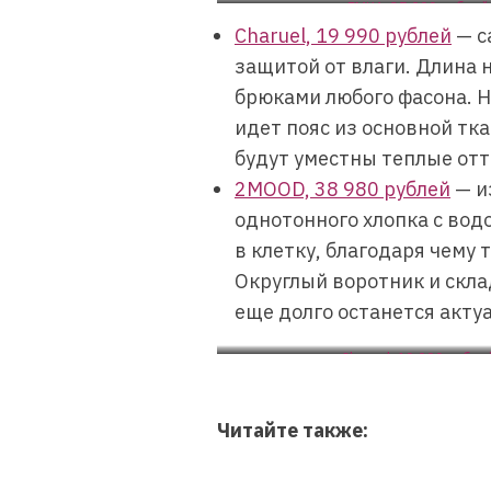
EMKA, 35 990 рублей
Charuel, 19 990 рублей
— с
защитой от влаги. Длина 
брюками любого фасона. Н
идет пояс из основной тк
будут уместны теплые от
2MOOD, 38 980 рублей
— и
однотонного хлопка с во
в клетку, благодаря чему 
Округлый воротник и скла
еще долго останется акту
Charuel, 19 990 рубле
Читайте также: