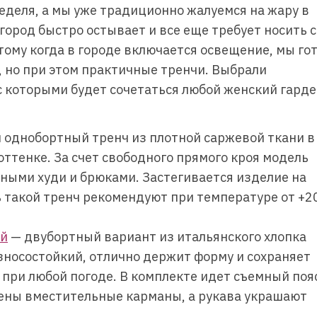
еделя, а мы уже традиционно жалуемся на жару в
 город быстро остывает и все еще требует носить с
тому когда в городе включается освещение, мы го
 но при этом практичные тренчи. Выбрали
с которыми будет сочетаться любой женский гарде
 однобортный тренч из плотной саржевой ткани в
тенке. За счет свободного прямого кроя модель
ными худи и брюками. Застегивается изделие на
 такой тренч рекомендуют при температуре от +2
ей
— двубортный вариант из итальянского хлопка
зносостойкий, отлично держит форму и сохраняет
ри любой погоде. В комплекте идет съемный поя
рены вместительные карманы, а рукава украшают