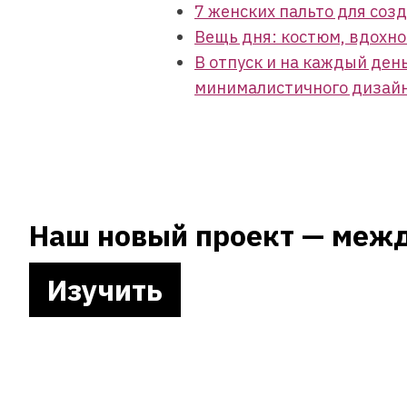
7 женских пальто для соз
Вещь дня: костюм, вдохн
В отпуск и на каждый ден
минималистичного дизай
Наш новый проект — межд
Изучить