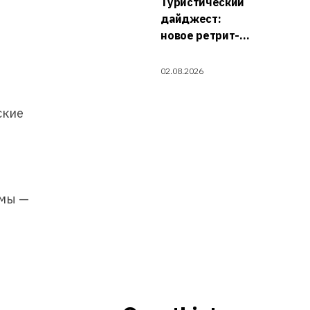
Туристический
дайджест:
новое ретрит-
направление и
отдых для
02.08.2026
взрослых
ские
юмы —