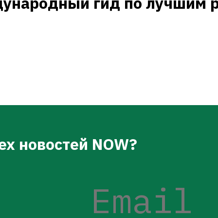
ународный гид по лучшим ре
сех новостей NOW?