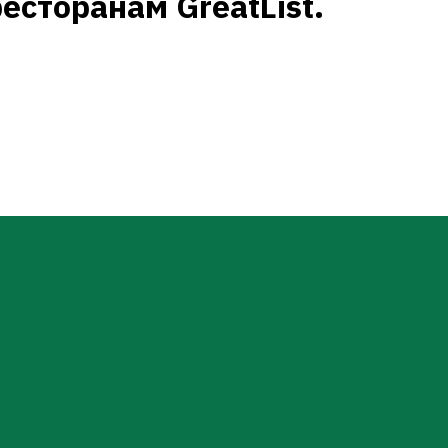
сторанам GreatList.